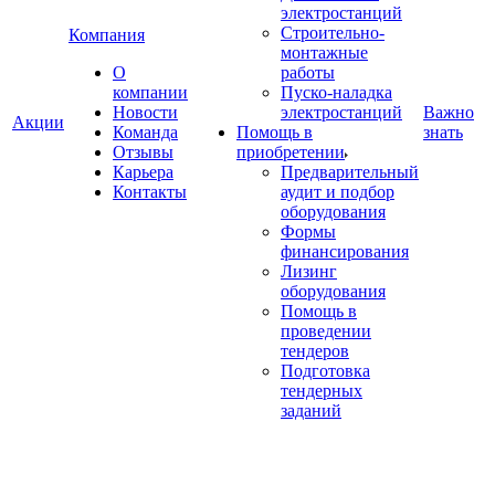
электростанций
Строительно-
Компания
монтажные
О
работы
компании
Пуско-наладка
Новости
электростанций
Важно
Акции
Команда
Помощь в
знать
Отзывы
приобретении
Карьера
Предварительный
Контакты
аудит и подбор
оборудования
Формы
финансирования
Лизинг
оборудования
Помощь в
проведении
тендеров
Подготовка
тендерных
заданий