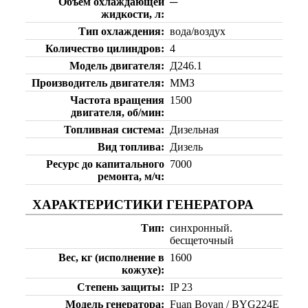
Объем охлаждающей
─
жидкости, л
Тип охлаждения
вода/воздух
Количество цилиндров
4
Модель двигателя
Д246.1
Производитель двигателя
ММЗ
Частота вращения
1500
двигателя, об/мин
Топливная система
Дизельная
Вид топлива
Дизель
Ресурс до капитального
7000
ремонта, м/ч
ХАРАКТЕРИСТИКИ ГЕНЕРАТОРА
Тип
синхронный.
бесщеточный
Вес, кг (исполнение в
1600
кожухе)
Степень защиты
IP 23
Модель генератора
Fuan Boyan / BYG224Е