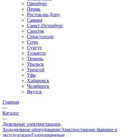
Оренбург
Пермь
Ростов-на-Дону
Самара
Санкт-Петербург
Саратов
Севастополь
Сочи
Сургут
Тольятти
Тюмень
Уральск
Уренгой
Уфа
Хабаровск
Челябинск
Якутск
Главная
—
Каталог
—
Дизельные электростанции
Холодильное оборудование
Электростанции бывшие в
эксплуатации
Газопоршневые