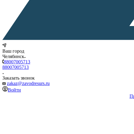
Ваш город
Челябинск
88007005713
88007005713
Заказать звонок
zakaz@zavodresurs.ru
Войти
П