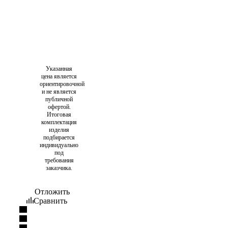
Указанная
цена является
ориентировочной
и не является
публичной
офертой.
Итоговая
комплектация
изделия
подбирается
индивидуально
под
требования
заказчика.
Отложить
Сравнить